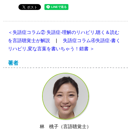
＜失語症コラム② 失語症-理解のリハビリ,聴く＆読む
を言語聴覚士が解説
|
失語症コラム④失語症-書く
リハビリ,変な言葉を書いちゃう！錯書 ＞
著者
林 桃子（言語聴覚士）