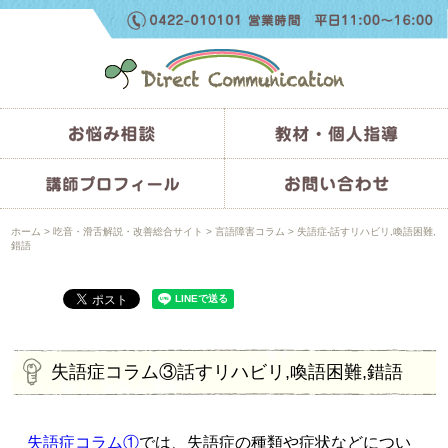
ホーム
>
吃音・滑舌解説・改善総合サイト
>
言語障害コラム
>
失語症-話すリハビリ,喚語困難,
錯語
失語症コラム③話すリハビリ,喚語困難,錯語
失語症コラム①
では、失語症の種類や症状などについ