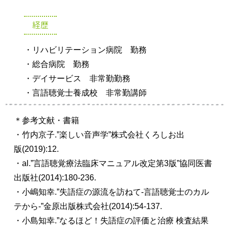
経歴
・リハビリテーション病院 勤務
・総合病院 勤務
・デイサービス 非常勤勤務
・言語聴覚士養成校 非常勤講師
＊参考文献・書籍
・竹内京子
.”
楽しい音声学
”
株式会社くろしお出
版
(
2019
):12.
・al.”言語聴覚療法臨床マニュアル改定第3版”協同医書
出版社(2014):180-236.
・小嶋知幸.”失語症の源流を訪ねて-言語聴覚士のカル
テから-”金原出版株式会社(2014):54-137.
・小島知幸.”なるほど！失語症の評価と治療
検査結果