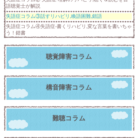
語聴覚士が解説
失語症コラム③話すリハビリ,喚語困難,錯語
失語症コラム④失語症-書くリハビリ,変な言葉を書いちゃ
う！錯書
聴覚障害コラム
構音障害コラム
難聴コラム