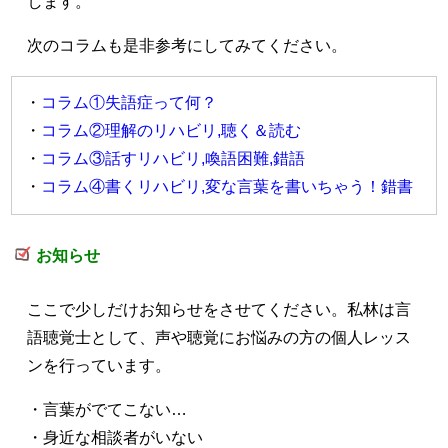
します。
次のコラムも是非参考にしてみてください。
・
コラム①失語症って何？
・
コラム②
理解のリハビリ,聴く＆読む
・
コラム③
話すリハビリ,喚語困難,錯語
・
コラム④
書くリハビリ,変な言葉を書いちゃう！錯書
お知らせ
ここで少しだけお知らせをさせてください。私林は言
語聴覚士として、声や聴覚にお悩みの方の個人レッス
ンを行っています。
・言葉がでてこない…
・身近な相談者がいない