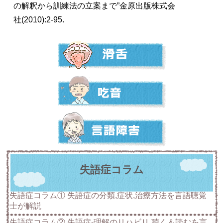
の解釈から訓練法の立案まで”金原出版株式会
社
(2010):2-95.
失語症コラム
失語症コラム① 失語症の分類,症状,治療方法を言語聴覚
士が解説
失語症コラム② 失語症-理解のリハビリ,聴く＆読むを言